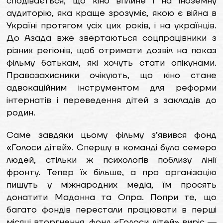
сподівається, що кіно вплине і на іноземну
аудиторію, яка краще зрозуміє, якою є війна в
Україні протягом усіх цих років, і на українців.
До Азада вже звертаються соцпрацівники з
різних регіонів, щоб отримати дозвіл на показ
фільму батькам, які хочуть стати опікунами.
Правозахисники очікують, що кіно стане
адвокаційним інструментом для реформи
інтернатів і переведення дітей з закладів до
родин.
Саме завдяки цьому фільму з’явився фонд
«Голоси дітей». Спершу в команді було семеро
людей, стільки ж психологів поблизу лінії
фронту. Тепер їх більше, а про організацію
пишуть у міжнародних медіа, їм просять
донатити Мадонна та Опра. Попри те, що
багато фондів перестали працювати в перші
місяці вторгнення, фонд «Голоси дітей» виріс ―