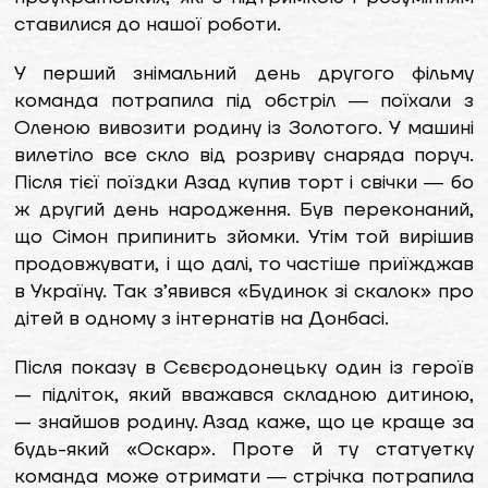
ставилися до нашої роботи.
У перший знімальний день другого фільму
команда потрапила під обстріл ― поїхали з
Оленою вивозити родину із Золотого. У машині
вилетіло все скло від розриву снаряда поруч.
Після тієї поїздки Азад купив торт і свічки ― бо
ж другий день народження. Був переконаний,
що Сімон припинить зйомки. Утім той вирішив
продовжувати, і що далі, то частіше приїжджав
в Україну. Так з’явився «Будинок зі скалок» про
дітей в одному з інтернатів на Донбасі.
Після показу в Сєвєродонецьку один із героїв
— підліток, який вважався складною дитиною,
— знайшов родину. Азад каже, що це краще за
будь-який «Оскар». Проте й ту статуетку
команда може отримати ― стрічка потрапила