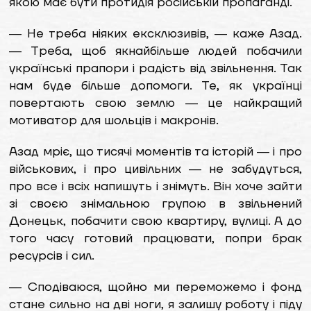
якою має бути протидія російській пропаганді.
― Не треба ніяких ексклюзивів, ― каже Азад.
― Треба, щоб якнайбільше людей побачили
українські прапори і радість від звільнення. Так
нам буде більше допомоги. Те, як українці
повертають свою землю ― це найкращий
мотиватор для шольців і макронів.
Азад мріє, що тисячі моментів та історій ― і про
військових, і про цивільних ― не забудуться,
про все і всіх напишуть і знімуть. Він хоче зайти
зі своєю знімальною групою в звільнений
Донецьк, побачити свою квартиру, вулиці. А до
того часу готовий працювати, попри брак
ресурсів і сил.
― Сподіваюся, щойно ми переможемо і фонд
стане сильно на дві ноги, я залишу роботу і піду