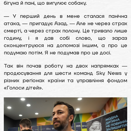
бігуна й пані, що вигулює собаку.
― У перший день в мене сталася панічна
атака, ― пригадує Азад. ― Але не через страх
смерті, а через страх полону. Це тривало лише
годину, і я дав собі слово, що зараз
сконцентруюся на допомозі іншим, а про це
подумаю потім. Я не подумав про це досі.
Так він почав роботу на двох напрямках ―
продюсування для шести команд Sky News у
різних регіонах країни та управління фондом
«Голоси дітей».