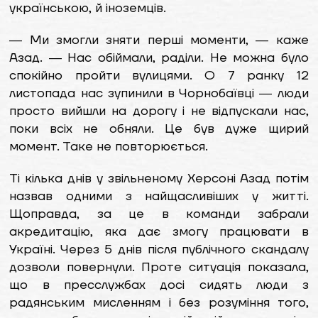
українською, й іноземців.
― Ми змогли зняти перші моменти, ― каже
Азад. ― Нас обіймали, раділи. Не можна було
спокійно пройти вулицями. О 7 ранку 12
листопада нас зупинили в Чорнобаївці ― люди
просто вийшли на дорогу і не відпускали нас,
поки всіх не обняли. Це був дуже щирий
момент. Таке не повторюється.
Ті кілька днів у звільненому Херсоні Азад потім
назвав одними з найщасливіших у житті.
Щоправда, за це в команди забрали
акредитацію, яка дає змогу працювати в
Україні. Через 5 днів після публічного скандалу
дозволи повернули. Проте ситуація показала,
що в пресслужбах досі сидять люди з
радянським мисленням і без розуміння того,