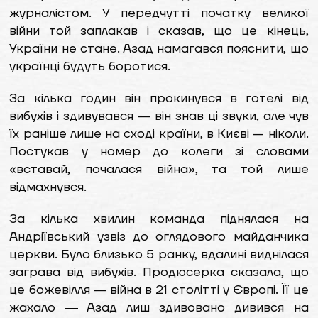
журналістом. У передчутті початку великої
війни той заплакав і сказав, що це кінець,
України не стане. Азад намагався пояснити, що
українці будуть боротися.
За кілька годин він прокинувся в готелі від
вибухів і здивувався ― він знав ці звуки, але чув
їх раніше лише на сході країни, в Києві — ніколи.
Постукав у номер до колеги зі словами
«вставай, почалася війна», та той лише
відмахнувся.
За кілька хвилин команда піднялася на
Андріївський узвіз до оглядового майданчика
церкви. Було близько 5 ранку, вдалині виднілася
заграва від вибухів. Продюсерка сказала, що
це божевілля ― війна в 21 столітті у Європі. Її це
жахало ― Азад лиш здивовано дивився на