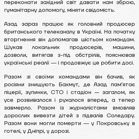
переконати західний світ давати нам зброю,
гуманітарну допомогу, міняти свідомість.
Азад зараз працює як головний продюсер
британського телеканалу в Україні. На початку
вторгнення він допомагав шістьом командам.
Шукав локальних продюсерів, машини,
дозволи, витягав з-під обстрілів, пояснював
українські реалії ― і продовжує це робити досі.
Разом зі своїми командами він бачив, як
росіяни знищують Бахмут, де Азад пам’ятає
піцерії, зупинки, СТО і стадіон — загалом, як
усе розвивалося і рухалося вперед, а тепер
завмерло. Разом із журналістами вмовляв
дорослих вивезти дітей з підвалів Соледару.
Разом вони могли померти ― у Покровську в
готелі, у Дніпрі, у дорозі.