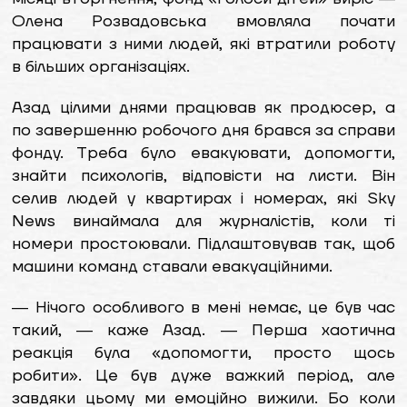
Олена Розвадовська вмовляла почати
працювати з ними людей, які втратили роботу
в більших організаціях.
Азад цілими днями працював як продюсер, а
по завершенню робочого дня брався за справи
фонду. Треба було евакуювати, допомогти,
знайти психологів, відповісти на листи. Він
селив людей у квартирах і номерах, які Sky
News винаймала для журналістів, коли ті
номери простоювали. Підлаштовував так, щоб
машини команд ставали евакуаційними.
― Нічого особливого в мені немає, це був час
такий, ― каже Азад. ― Перша хаотична
реакція була «допомогти, просто щось
робити». Це був дуже важкий період, але
завдяки цьому ми емоційно вижили. Бо коли