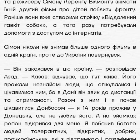
та режисеру Сімону Леренгу Вілмонту знімати
їхній другий фільм про дітей поблизу фронту.
Раніше вони вже створили стрічку «Віддалений
гавкіт собак», а того разу потребували
допомоги з доступом до інтернатів.
Сімон ніколи не знімав більше одного фільму в
одній країні, проте до України повернувся.
― Він закохався в цю країну, ― розповідає
Азад. ― Казав: відчуває, що тут живе. Його
вражали незнайомі люди, що опікувалися і
цікавилися ним, бо в Данії він звик до дистанції
та стриманості. Разом з ним і я почав
цікавитися Донбасом ― я 14 років прожив у
Донецьку, але не любив його. А на зйомках
регіон відкрився для мене. Я побачив багато
людей толерантних, відкритих, добрих,
проукраїнських, які з підтримкою і розумінням