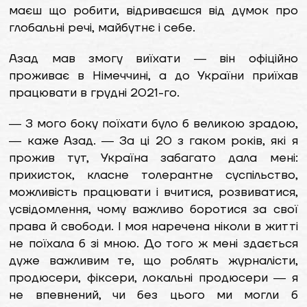
маєш що робити, відриваєшся від думок про
глобальні речі, майбутнє і себе.
Азад мав змогу виїхати ― він офіційно
проживає в Німеччині, а до України приїхав
працювати в грудні 2021-го.
― З мого боку поїхати було б великою зрадою,
― каже Азад. ― За ці 20 з гаком років, які я
прожив тут, Україна забагато дала мені:
прихисток, класне толерантне суспільство,
можливість працювати і вчитися, розвиватися,
усвідомлення, чому важливо боротися за свої
права й свободи. І моя наречена ніколи в житті
не поїхала б зі мною. До того ж мені здається
дуже важливим те, що роблять журналісти,
продюсери, фіксери, локальні продюсери ― я
не впевнений, чи без цього ми могли б