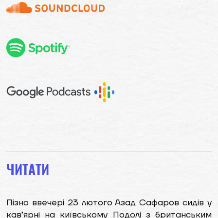
ЧИТАТИ
Пізно ввечері 23 лютого Азад Сафаров сидів у
кав’ярні на київському Подолі з британським