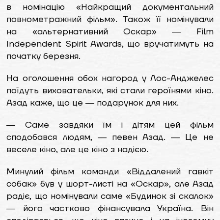
в номінацію «Найкращий документальний
повнометражний фільм». Також її номінували
на «альтернативний Оскар» ― Film
Independent Spirit Awards, що вручатимуть на
початку березня.
На оголошення обох нагород у Лос-Анджелес
поїдуть виховательки, які стали героїнями кіно.
Азад каже, що це ― подарунок для них.
― Саме завдяки їм і дітям цей фільм
сподобався людям, ― певен Азад. ― Це не
веселе кіно, але це кіно з надією.
Минулий фільм команди «Віддалений гавкіт
собак» був у шорт-листі на «Оскар», але Азад
радіє, що номінували саме «Будинок зі скалок»
― його частково фінансувала Україна. Він