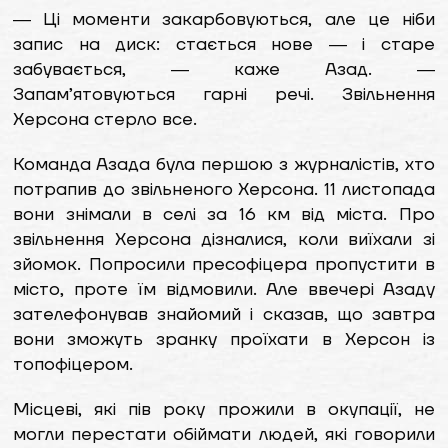
― Ці моменти закарбовуються, але це ніби
запис на диск: стається нове ― і старе
забувається, ― каже Азад. ―
Запам’ятовуються гарні речі. Звільнення
Херсона стерло все.
Команда Азада була першою з журналістів, хто
потрапив до звільненого Херсона. 11 листопада
вони знімали в селі за 16 км від міста. Про
звільнення Херсона дізналися, коли виїхали зі
зйомок. Попросили пресофіцера пропустити в
місто, проте їм відмовили. Але ввечері Азаду
зателефонував знайомий і сказав, що завтра
вони зможуть зранку проїхати в Херсон із
топофіцером.
Місцеві, які пів року прожили в окупації, не
могли перестати обіймати людей, які говорили